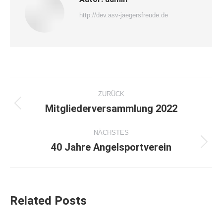
http://dev.asv-jaegersfreude.de
Kommentarnavigation
ZURÜCK
Mitgliederversammlung 2022
Vorheriger
Beitrag:
NÄCHSTES
40 Jahre Angelsportverein
Nächster
Beitrag:
Related Posts