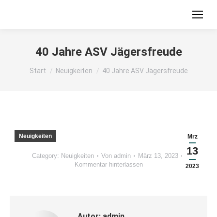
40 Jahre ASV Jägersfreude
Sie befinden sich hier:
Start
Neuigkeiten
40 Jahre ASV Jägersfreude
Neuigkeiten
Mrz
13
Category:
Neuigkeiten
Von
admin
März 13, 2023
Kommentar hinterlassen
2023
Autor:
admin