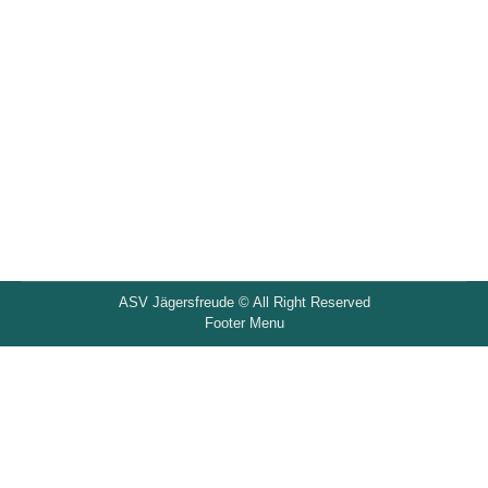
WPBakery Main Demo
Multi page
,
Shop
,
WPBakery
Von
admin
Februar 1, 2020
Kommentar hinterlassen
ASV Jägersfreude © All Right Reserved
Footer Menu